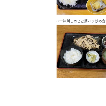
8.十津川しめじと豚バラ炒め定食 