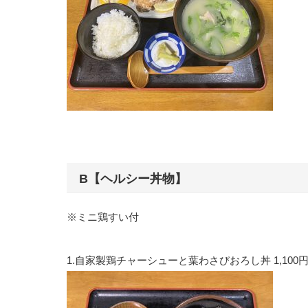
B【ヘルシー丼物】
※ミニ鶏すい付
1.自家製鶏チャーシューと葉わさびおろし丼 1,100